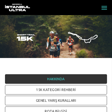
HAKKINDA
15K KATEGORİ REHBERİ
GENEL YARIŞ KURALLARI
ROTA BİLGİSİ