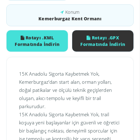
Konum
Kemerburgaz Kent Ormanı
Rotayı .KML
Rotayı .GPX
Formatında İndirin
Formatında İndirin
15K Anadolu Sigorta Kaybetmek Yok,
Kemerburgaz’dan start alan, orman yolları,
doğal patikalar ve ölçülü teknik geçişlerden
oluşan, akıcı tempolu ve keyifli bir trail
parkurudur.
15K Anadolu Sigorta Kaybetmek Yok, trail
koşuya yeni başlayanlar için güvenli ve öğretici
bir başlangıç noktası, deneyimli sporcular için
ise tempolu ve kontrollü bir yarış seçeneği