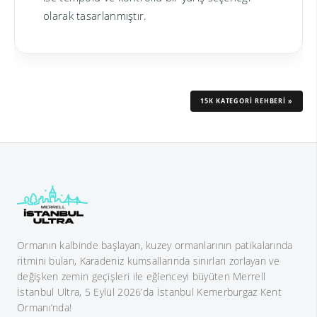
olarak tasarlanmıştır.
15K KATEGORİ REHBERİ »
Ormanın kalbinde başlayan, kuzey ormanlarının patikalarında
ritmini bulan, Karadeniz kumsallarında sınırları zorlayan ve
değişken zemin geçişleri ile eğlenceyi büyüten Merrell
İstanbul Ultra, 5 Eylül 2026’da İstanbul Kemerburgaz Kent
Ormanı’nda!